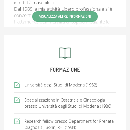
infertilità maschile..).
Dal 1989 la mia attività Libero professionale si è
concentrata sulle tecniche di diagnosi e
VISUALIZZA ALTRE INFORMAZIONI
trattamento dell'infertilità di coppia mediante le
applicazioni delle tecniche di PMA come FIVET,
ICSI, PGD, PGS,.
Il trattamento della Menopausa rappresenta
attualmente una mia ulteriore specifica
competenza che accompagna la sempre
approfondita e attuata applicazione della
diagnostica ecografica in Ostetricia e Ginecologia
FORMAZIONE
Università degli Studi di Modena (1982)
Specializzazione in Ostetricia e Ginecologia
presso Università degli Studi di Modena (1986)
Research fellow presso Department for Prenatal
Diagnosis , Bonn, RFT (1984)