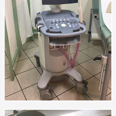
tutto in modo dettagliato e chiaro.
Anche per le situazioni più
spiacevoli ,ha sempre una parola di
conforto. È sempre super
disponibile anche per e-mail,non ti
lascia mai sola. veramente non mi
pento un attimo di essere una sua
paziente,consiglio vivamente a
tutte!
Paziente