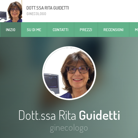
DOTT.SSA RITA GUIDETTI
GINECOLOGO
INIZIO
SU DI ME
CONTATTI
PREZZI
RECENSIONI
M
Dott.ssa Rita
Guidetti
ginecologo