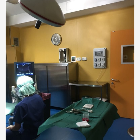
È stata la prima volta e ho trovato
la dottoressa molto preparata e
competente.
Paziente
La dottoressa è estremamente
competente, dettagliata nelle
spiegazioni, gentile e disponibile
all'ascolto. La visita è stata molto
approfondita.